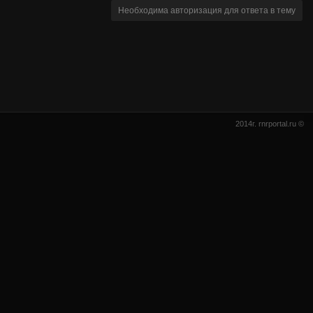
Необходима авторизация для ответа в тему
2014г. rnrportal.ru ©