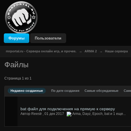
DustBlue IPB Skin
by CodeGame Networks
Форумы
Пользователи
rnrportal.ru - Сервера онлайн игр, и прочее.
→
ARMA 2
→
Наши сервера
Файлы
Страница 1 из 1
Недавно созданные
По дате создания
Самые обсуждаемые
Сам
bat файл для подключения на прямую к серверу
Автор Reestr ,
01 дек 2017
Arma
,
Dayz
,
Epoch
,
bat
и 1 еще...