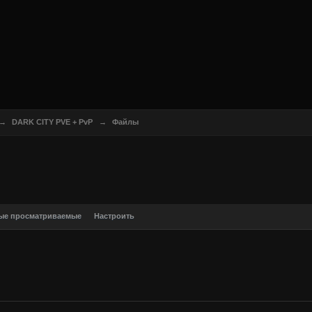
→
DARK CITY PVE + PvP
→
Файлы
ые просматриваемые
Настроить