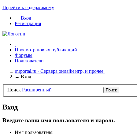
Перейти к содержимому
DustBlue IPB Skin
Вход
by CodeGame Networks
Регистрация
Просмотр новых публикаций
Форумы
Пользователи
rnrportal.ru - Сервера онлайн игр, и прочее.
→
Вход
Поиск
Расширенный
Вход
Введите ваши имя пользователя и пароль
Имя пользователя: