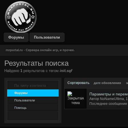
DustBlue IPB Skin
by CodeGame Networks
Форумы
Пользователи
rnrportal.ru - Сервера онлайн игр, и прочее.
Результаты поиска
Найдено
1
результатов с тегом
init.sqf
Сортировать
дате обновления
з
По типу контента
Форумы
Параметры и переме
Автор NoNameUltima, 1
Пользователи
Последнее сообщение
Помощь