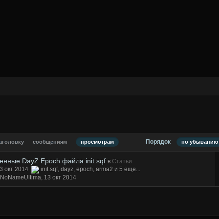
Порядок
аголовку
сообщениям
просмотрам
по убыванию 
нные DayZ Epoch файла init.sqf
в
Статьи
3 окт 2014
init.sqf
,
dayz
,
epoch
,
arma2
и 5 еще...
 NoNameUltima,
13 окт 2014