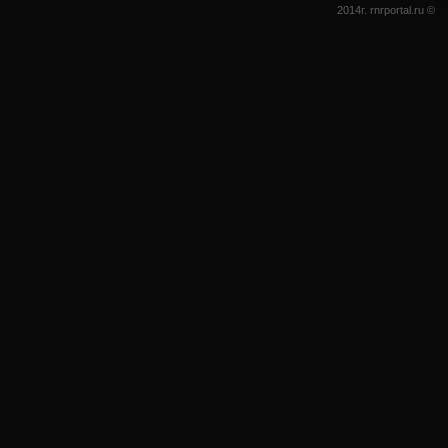
2014г. rnrportal.ru ©