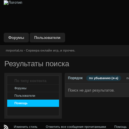
DustBlue IPB Skin
by CodeGame Networks
Форумы
Пользователи
rnrportal.ru - Сервера онлайн игр, и прочее.
Результаты поиска
Порядок
по убыванию (я-а)
п
По типу контента
Форумы
Поиск не дал результатов.
Пользователи
Помощь
Изменить стиль
Отметить все сообщения прочитанными
Помощь