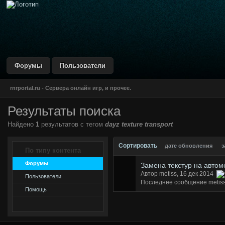
DustBlue IPB Skin
by CodeGame Networks
Форумы
Пользователи
rnrportal.ru - Сервера онлайн игр, и прочее.
Результаты поиска
Найдено
1
результатов с тегом
dayz texture transport
Сортировать
дате обновления
з
По типу контента
Форумы
Замена текстур на автом
Автор metiss, 16 дек 2014
Пользователи
Последнее сообщение metis
Помощь