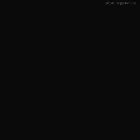
2014г. rnrportal.ru ©