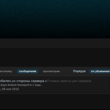
Порядок
аголовку
сообщениям
просмотрам
по убыванию 
обилях,со стороны сервера
в
Готовые скрипты для серверов
dayz texture transport
и 1 еще...
s,
08 ноя 2016