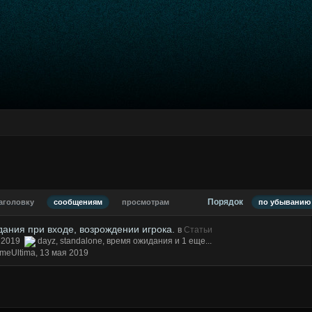
Порядок
аголовку
сообщениям
просмотрам
по убыванию 
ания при входе, возрождении игрока.
в
Статьи
я 2019
dayz
,
standalone
,
время ожидания
и 1 еще...
meUltima,
13 мая 2019