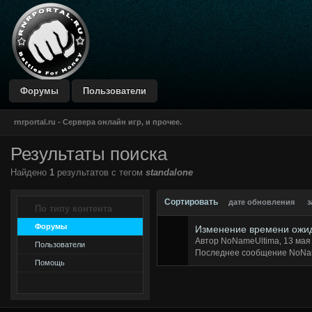
DustBlue IPB Skin
by CodeGame Networks
Форумы
Пользователи
rnrportal.ru - Сервера онлайн игр, и прочее.
Результаты поиска
Найдено
1
результатов с тегом
standalone
Сортировать
дате обновления
з
По типу контента
Форумы
Изменение времени ожид
Автор NoNameUltima, 13 ма
Пользователи
Последнее сообщение NoNa
Помощь