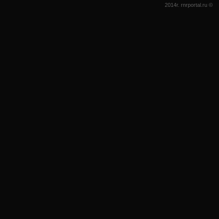
2014г. rnrportal.ru ©