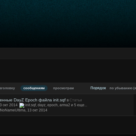
Порядок
аголовку
сообщениям
просмотрам
по убыванию (я
нные DayZ Epoch файла init.sqf
в
Статьи
3 окт 2014
init.sqf
,
dayz
,
epoch
,
arma2
и 5 еще...
 NoNameUltima,
13 окт 2014