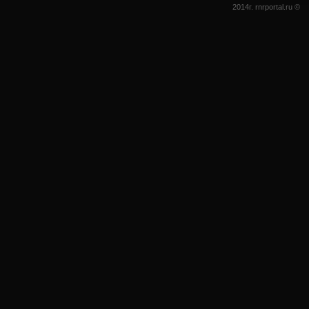
2014г. rnrportal.ru ©