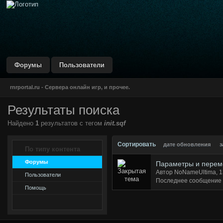
DustBlue IPB Skin
by CodeGame Networks
Форумы
Пользователи
rnrportal.ru - Сервера онлайн игр, и прочее.
Результаты поиска
Найдено
1
результатов с тегом
init.sqf
Сортировать
дате обновления
з
По типу контента
Форумы
Параметры и переме
Автор NoNameUltima, 1
Пользователи
Последнее сообщение
Помощь